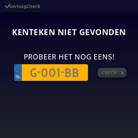
KENTEKEN NIET GEVONDEN
PROBEER HET NOG EENS!
chevron_right
CHECK!