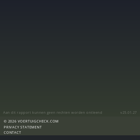
Aan dit rapport kunnen geen rechten worden ontleend
v25.01.27
© 2026 VOERTUIGCHECK.COM
PRIVACY STATEMENT
CONTACT