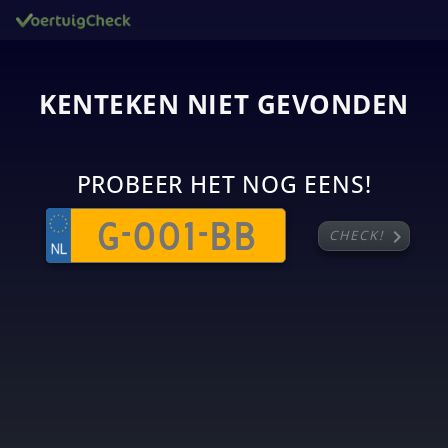
KENTEKEN NIET GEVONDEN
PROBEER HET NOG EENS!
chevron_right
CHECK!