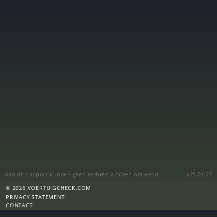
Aan dit rapport kunnen geen rechten worden ontleend
v25.01.27
© 2026 VOERTUIGCHECK.COM
PRIVACY STATEMENT
CONTACT