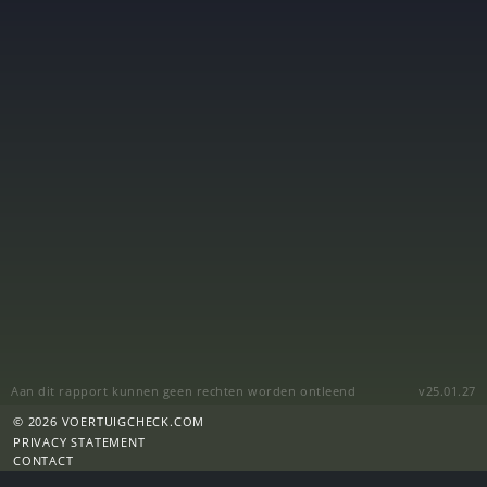
Aan dit rapport kunnen geen rechten worden ontleend
v25.01.27
© 2026 VOERTUIGCHECK.COM
PRIVACY STATEMENT
CONTACT