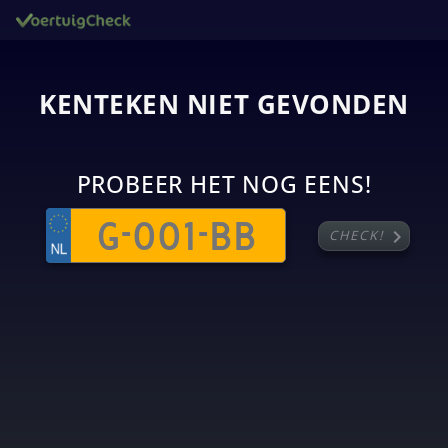
KENTEKEN NIET GEVONDEN
PROBEER HET NOG EENS!
chevron_right
CHECK!