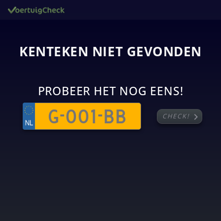
KENTEKEN NIET GEVONDEN
PROBEER HET NOG EENS!
chevron_right
CHECK!