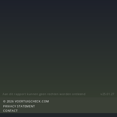
Aan dit rapport kunnen geen rechten worden ontleend
v25.01.27
© 2026 VOERTUIGCHECK.COM
PRIVACY STATEMENT
CONTACT