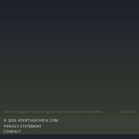
Aan dit rapport kunnen geen rechten worden ontleend
v25.01.27
© 2026 VOERTUIGCHECK.COM
PRIVACY STATEMENT
CONTACT