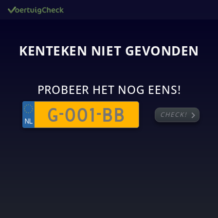
KENTEKEN NIET GEVONDEN
PROBEER HET NOG EENS!
chevron_right
CHECK!