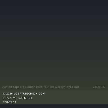
Aan dit rapport kunnen geen rechten worden ontleend
v25.01.27
© 2026 VOERTUIGCHECK.COM
PRIVACY STATEMENT
CONTACT