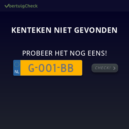
KENTEKEN NIET GEVONDEN
PROBEER HET NOG EENS!
chevron_right
CHECK!