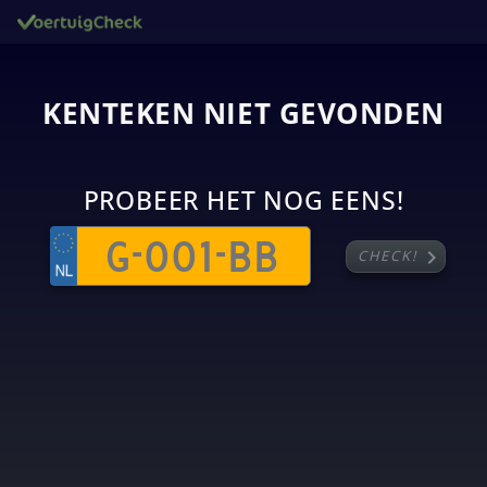
KENTEKEN NIET GEVONDEN
PROBEER HET NOG EENS!
chevron_right
CHECK!