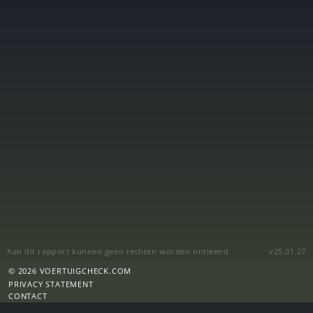
Aan dit rapport kunnen geen rechten worden ontleend
v25.01.27
© 2026 VOERTUIGCHECK.COM
PRIVACY STATEMENT
CONTACT