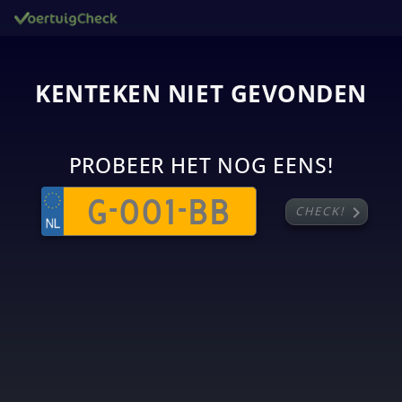
KENTEKEN NIET GEVONDEN
PROBEER HET NOG EENS!
chevron_right
CHECK!