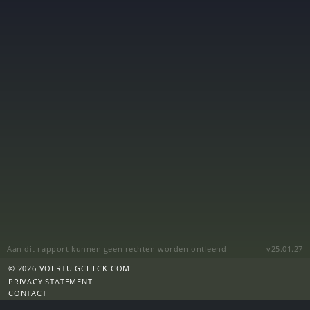
Aan dit rapport kunnen geen rechten worden ontleend
v25.01.27
© 2026 VOERTUIGCHECK.COM
PRIVACY STATEMENT
CONTACT