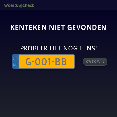
KENTEKEN NIET GEVONDEN
PROBEER HET NOG EENS!
chevron_right
CHECK!