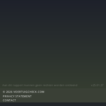
Aan dit rapport kunnen geen rechten worden ontleend
v25.01.27
© 2026 VOERTUIGCHECK.COM
PRIVACY STATEMENT
CONTACT