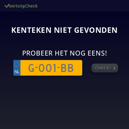
KENTEKEN NIET GEVONDEN
PROBEER HET NOG EENS!
chevron_right
CHECK!