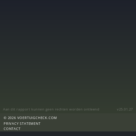
Aan dit rapport kunnen geen rechten worden ontleend
v25.01.27
© 2026 VOERTUIGCHECK.COM
PRIVACY STATEMENT
CONTACT