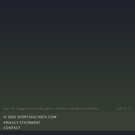
Aan dit rapport kunnen geen rechten worden ontleend
v25.01.27
© 2026 VOERTUIGCHECK.COM
PRIVACY STATEMENT
CONTACT