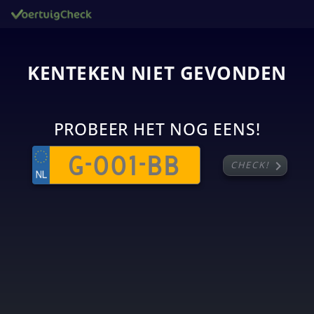
KENTEKEN NIET GEVONDEN
PROBEER HET NOG EENS!
chevron_right
CHECK!