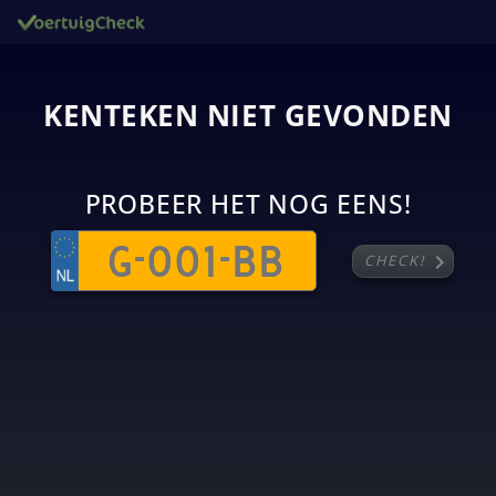
KENTEKEN NIET GEVONDEN
PROBEER HET NOG EENS!
chevron_right
CHECK!