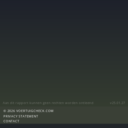
Aan dit rapport kunnen geen rechten worden ontleend
v25.01.27
© 2026 VOERTUIGCHECK.COM
PRIVACY STATEMENT
CONTACT