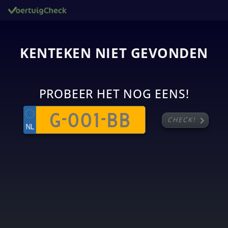
KENTEKEN NIET GEVONDEN
PROBEER HET NOG EENS!
chevron_right
CHECK!