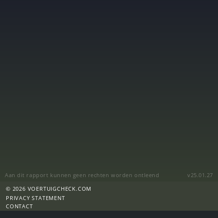
Aan dit rapport kunnen geen rechten worden ontleend
v25.01.27
© 2026 VOERTUIGCHECK.COM
PRIVACY STATEMENT
CONTACT