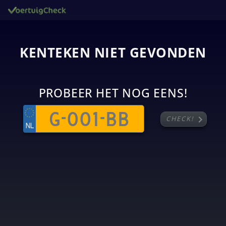
KENTEKEN NIET GEVONDEN
PROBEER HET NOG EENS!
chevron_right
CHECK!