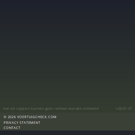
Aan dit rapport kunnen geen rechten worden ontleend
v25.01.27
© 2026 VOERTUIGCHECK.COM
PRIVACY STATEMENT
CONTACT