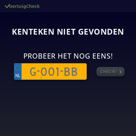
KENTEKEN NIET GEVONDEN
PROBEER HET NOG EENS!
chevron_right
CHECK!