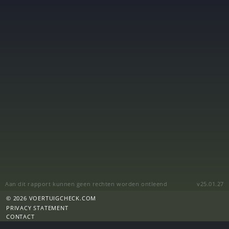
Aan dit rapport kunnen geen rechten worden ontleend
v25.01.27
© 2026 VOERTUIGCHECK.COM
PRIVACY STATEMENT
CONTACT