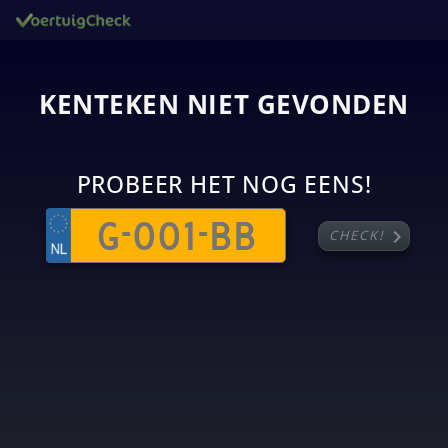
KENTEKEN NIET GEVONDEN
PROBEER HET NOG EENS!
chevron_right
CHECK!