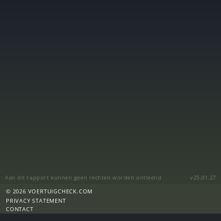
Aan dit rapport kunnen geen rechten worden ontleend
v25.01.27
© 2026 VOERTUIGCHECK.COM
PRIVACY STATEMENT
CONTACT